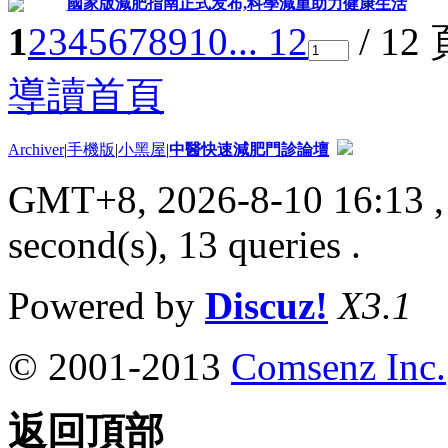
國家版減肥指南正式发布,科學減重助力健康生活
1
2
3
4
5
6
7
8
9
10
... 12
/ 12
導讀首頁
Archiver
|
手機版
|
小黑屋
|
中醫快速減肥門診論壇
GMT+8, 2026-8-10 16:13
,
second(s), 13 queries .
Powered by
Discuz!
X3.1
© 2001-2013
Comsenz Inc.
返回頂部